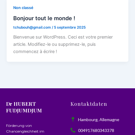
Non classé
Bonjour tout le monde !
tchubouh@gmail.com
/
5 septembre 2025
Bienvenue sur WordPress. Ceci est votre premier
article. Modifiez-le ou supprimez-le, puis
commencez à écrire !
Dr HUBERT
Kontaktdaten
FUDJUMDJUM
Hambourg, Allemagne
Förderung von
004917680343378
Chancengleichheit im