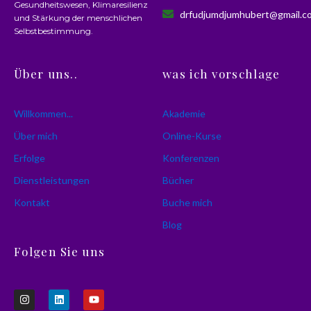
Gesundheitswesen, Klimaresilienz
drfudjumdjumhubert@gmail.c
und Stärkung der menschlichen
Selbstbestimmung.
Über uns..
was ich vorschlage
Willkommen...
Akademie
Über mich
Online-Kurse
Erfolge
Konferenzen
Dienstleistungen
Bücher
Kontakt
Buche mich
Blog
Folgen Sie uns
I
L
Y
n
i
o