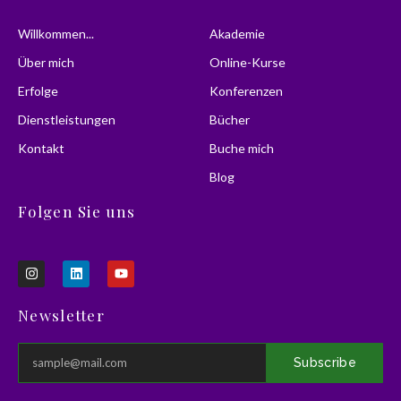
Willkommen...
Akademie
Über mich
Online-Kurse
Erfolge
Konferenzen
Dienstleistungen
Bücher
Kontakt
Buche mich
Blog
Folgen Sie uns
I
L
Y
n
i
o
s
n
u
t
k
t
Newsletter
a
e
u
g
d
b
r
i
e
a
n
Subscribe
m