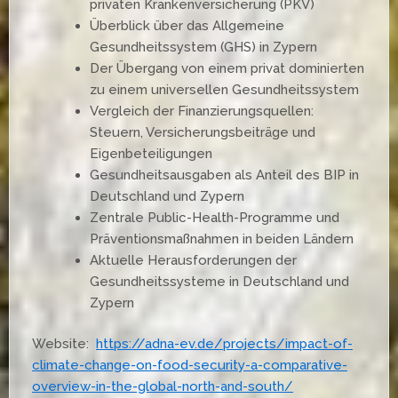
privaten Krankenversicherung (PKV)
Überblick über das Allgemeine
Gesundheitssystem (GHS) in Zypern
Der Übergang von einem privat dominierten
zu einem universellen Gesundheitssystem
Vergleich der Finanzierungsquellen:
Steuern, Versicherungsbeiträge und
Eigenbeteiligungen
Gesundheitsausgaben als Anteil des BIP in
Deutschland und Zypern
Zentrale Public-Health-Programme und
Präventionsmaßnahmen in beiden Ländern
Aktuelle Herausforderungen der
Gesundheitssysteme in Deutschland und
Zypern
Website:
https://adna-ev.de/projects/impact-of-
climate-change-on-food-security-a-comparative-
overview-in-the-global-north-and-south/