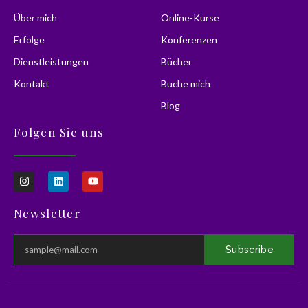
Über mich
Online-Kurse
Erfolge
Konferenzen
Dienstleistungen
Bücher
Kontakt
Buche mich
Blog
Folgen Sie uns
I
L
Y
n
i
o
s
n
u
t
k
t
Newsletter
a
e
u
g
d
b
r
i
e
a
n
Subscribe
m